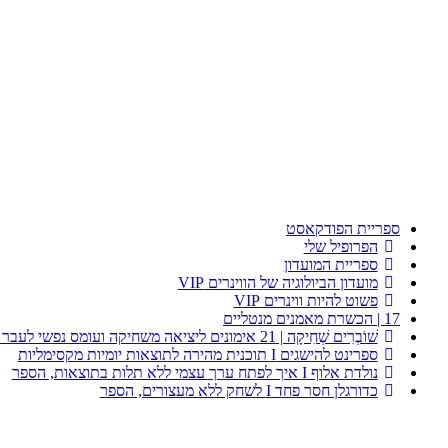
ספריית הפודקאסט
הפרופיל שלי
ספריית המועדון
מועדון הביולוגיה של הווינרים VIP
פשוט להיות ווינרים VIP
17 | הכשרת מאמנים מנטליים
שׁוֹבְרִים שְׁחִיקָה | 21 אימונים ליציאה משחיקה ועומס נפשי לעבר התחדשות וצמיחה במנוחה
ספרינט להישגים I תוכנית מהירה לתוצאות יומיות מקסימליות
נולדת אלוף I איך לפתח ערך עצמי ללא תלות בתוצאות, הספר
כדורגלן חסר פחד I לשחק ללא מעצורים, הספר