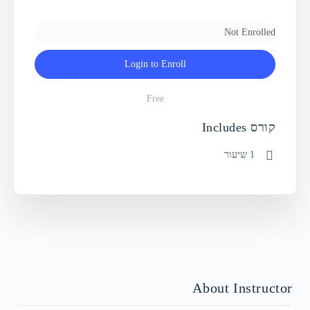
Not Enrolled
Login to Enroll
Free
קורס Includes
1 שיעור
About Instructor