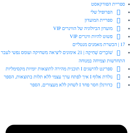
ספריית הפודקאסט
הפרופיל שלי
ספריית המועדון
מועדון הביולוגיה של הווינרים VIP
פשוט להיות ווינרים VIP
17 | הכשרת מאמנים מנטליים
שׁוֹבְרִים שְׁחִיקָה | 21 אימונים ליציאה משחיקה ועומס נפשי לעבר
התחדשות וצמיחה במנוחה
ספרינט להישגים I תוכנית מהירה לתוצאות יומיות מקסימליות
נולדת אלוף I איך לפתח ערך עצמי ללא תלות בתוצאות, הספר
כדורגלן חסר פחד I לשחק ללא מעצורים, הספר