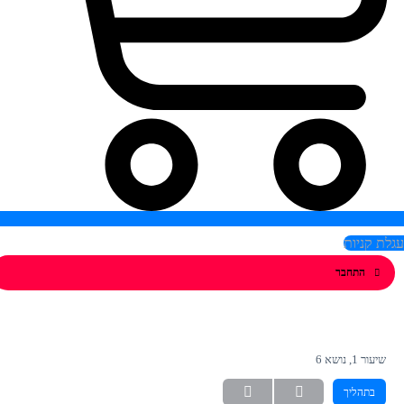
לת קניות
התחבר
שיעור 1, נושא 6
בתהליך