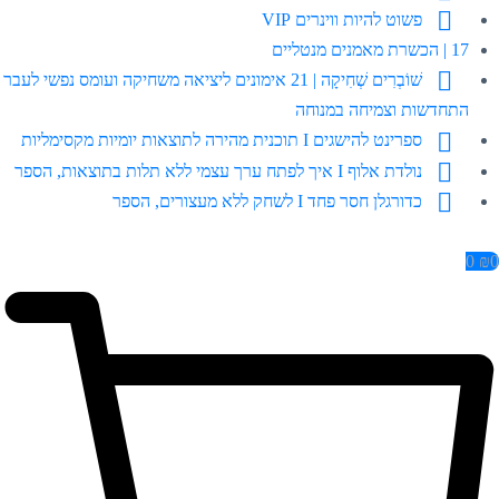
פשוט להיות ווינרים VIP
17 | הכשרת מאמנים מנטליים
שׁוֹבְרִים שְׁחִיקָה | 21 אימונים ליציאה משחיקה ועומס נפשי לעבר
התחדשות וצמיחה במנוחה
ספרינט להישגים I תוכנית מהירה לתוצאות יומיות מקסימליות
נולדת אלוף I איך לפתח ערך עצמי ללא תלות בתוצאות, הספר
כדורגלן חסר פחד I לשחק ללא מעצורים, הספר
0