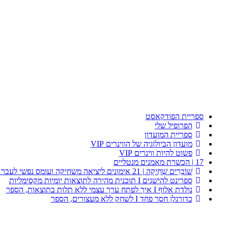
ספריית הפודקאסט
הפרופיל שלי
ספריית המועדון
מועדון הביולוגיה של הווינרים VIP
פשוט להיות ווינרים VIP
17 | הכשרת מאמנים מנטליים
שׁוֹבְרִים שְׁחִיקָה | 21 אימונים ליציאה משחיקה ועומס נפשי לעבר התחדשות וצמיחה במנוחה
ספרינט להישגים I תוכנית מהירה לתוצאות יומיות מקסימליות
נולדת אלוף I איך לפתח ערך עצמי ללא תלות בתוצאות, הספר
כדורגלן חסר פחד I לשחק ללא מעצורים, הספר